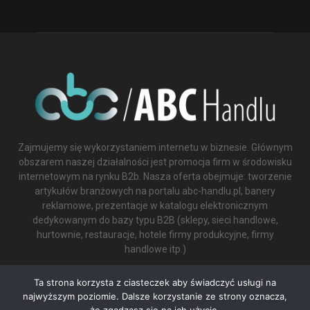
Zajmujemy się wykorzystaniem internetu w biznesie. Głównym
obszarem naszej działalności jest promocja firm w środowisku
internetowym na rynku B2b. Nasza oferta obejmuje: tworzenie
artykułów branżowych na portalu abc-handlu.pl, banery
reklamowe, prezentacje w katalogu elektronicznym
dedykowanym do bazy typu B2B (sklepy, sieci handlowe,
hurtownie, restauracje, hotele firmy produkcyjne, firmy
handlowe itp.)
Contact us:
biuro@abc-handlu.pl
Ta strona korzysta z ciasteczek aby świadczyć usługi na
najwyższym poziomie. Dalsze korzystanie ze strony oznacza,