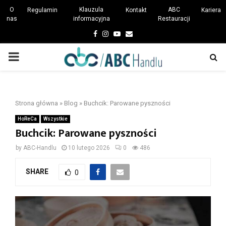
O
Klauzula
ABC
Regulamin
Kontakt
Kariera
nas
informacyjna
Restauracji
Facebook
Instagram
Youtube
Email
PRIMARY
MENU
Strona główna
»
Blog
»
Buchcik: Parowane pyszności
HoReCa
Wszystkie
Buchcik: Parowane pyszności
by
ABC-Handlu
10 lutego 2026
0
486
SHARE
0