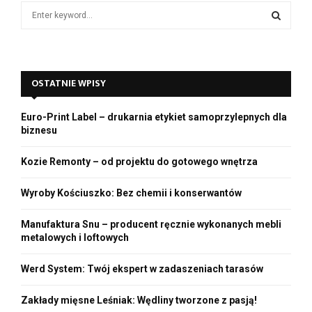
e
S
o
e
a
S
r
c
E
OSTATNIE WPISY
h
f
A
o
Euro-Print Label – drukarnia etykiet samoprzylepnych dla
r
R
biznesu
:
C
Kozie Remonty – od projektu do gotowego wnętrza
H
Wyroby Kościuszko: Bez chemii i konserwantów
Manufaktura Snu – producent ręcznie wykonanych mebli
metalowych i loftowych
Werd System: Twój ekspert w zadaszeniach tarasów
Zakłady mięsne Leśniak: Wędliny tworzone z pasją!