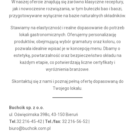
W naszej ofercie znajdują się zarówno klasyczne receptury,
jak i nowoczesne rozwiązania, w tym bułeczki bao i baozi,
przygotowywane wyłącznie na bazie naturalnych składników.
Stawiamy na elastyczność i realne dopasowanie do potrzeb
lokali gastronomicznych. Oferujemy personalizację
produktów, obejmującą wybór gramatury oraz koloru, co
pozwala idealnie wpisać je w koncepcję menu. Dbamy o
estetykę, powtarzalność oraz bezpieczeństwo składu na
każdym etapie, co potwierdzają liczne certyfikaty i
wyróżnienia branżowe.
Skontaktuj się z nami i poznaj pełną ofertę dopasowaną do
Twojego lokalu.
Buchcik sp. z o.o.
ul. Oświęcimska 398c, 43-150 Bieruń
Tel.
32 216-45-42 |
Tel./fax:
32 216-56-52 |
biuro@buchcik.com.pl