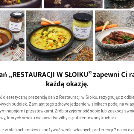
ań „RESTAURACJI W SŁOIKU” zapewni Ci r
każdą okazję.
o estetyczną prezencję dań z Restauracji w Słoiku, rezygnując z odbi
kowych pudełek. Zamiast tego zdrowe jedzenie w słoikach podaj na włas
nym napojem i przystawkami. Zrób przyjemność sobie lub zaskocz swoic
wy, których smaku nie powstydziłby się utalentowany kucharz.
e w słoikach możesz spożywać wedle własnych preferencji ? na co dzie