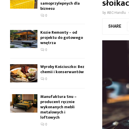
słoika
samoprzylepnych dla
biznesu
by
ABC-Handlu
0
SHARE
Kozie Remonty – od
projektu do gotowego
wnętrza
0
Wyroby Kościuszko: Bez
chemii i konserwantów
0
Manufaktura Snu –
producent ręcznie
wykonanych mebli
metalowych i
loftowych
0