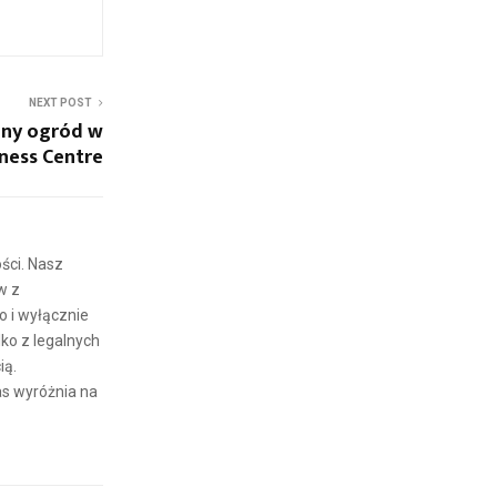
NEXT POST
zny ogród w
iness Centre
ści. Nasz
w z
 i wyłącznie
ko z legalnych
ią.
as wyróżnia na