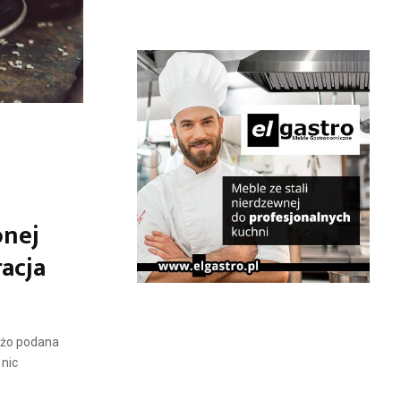
onej
racja
ieżo podana
nic