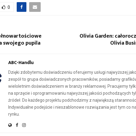
0
Pełnowartościowe
Olivia Garden: całoroc
a swojego pupila
Olivia Bus
ABC-Handlu
Dzięki zdobytemu doświadczeniu oferujemy usługi najwyższej jako
zespół to grupa doświadczonych pracowników, posiadamy grafikó
wieloletnim doświadczeniem w branży reklamowej. Pracujemy tylko
na sprzęcie i oprogramowaniu najwyższej jakości pochodzących tyl
źródeł. Do każdego projektu podchodzimy z największą starannośc
Indywidualne podejście i nieszablonowe rozwiązania jest tym co n
rynku.