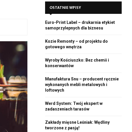
E
h
OSTATNIE WPISY
f
A
o
Euro-Print Label – drukarnia etykiet
r
R
samoprzylepnych dla biznesu
:
C
Kozie Remonty – od projektu do
gotowego wnętrza
H
Wyroby Kościuszko: Bez chemii i
konserwantów
Manufaktura Snu – producent ręcznie
wykonanych mebli metalowych i
loftowych
Werd System: Twój ekspert w
zadaszeniach tarasów
Zakłady mięsne Leśniak: Wędliny
tworzone z pasją!