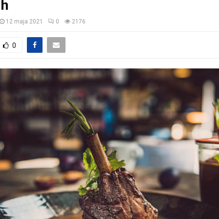
ch
12 maja 2021
0
2176
0