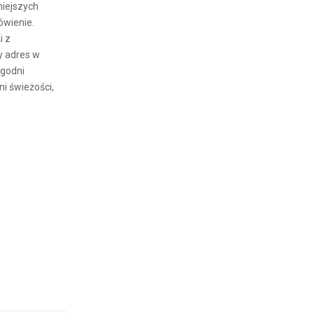
niejszych
ówienie.
i z
y adres w
ygodni
i świeżości,