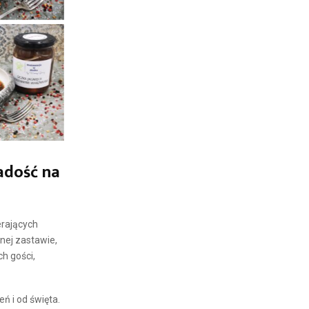
adość na
erających
nej zastawie,
h gości,
ń i od święta.