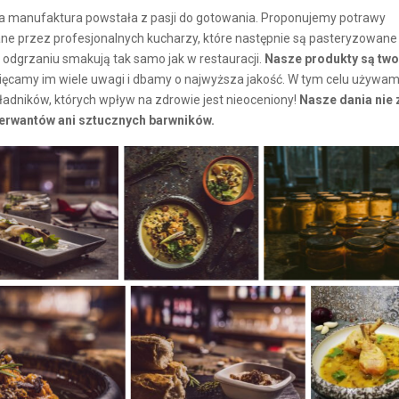
a manufaktura powstała z pasji do gotowania. Proponujemy potrawy
e przez profesjonalnych kucharzy, które następnie są pasteryzowane 
 odgrzaniu smakują tak samo jak w restauracji.
Nasze produkty są tw
ęcamy im wiele uwagi i dbamy o najwyższa jakość. W tym celu używam
ładników, których wpływ na zdrowie jest nieoceniony!
Nasze dania nie 
erwantów ani sztucznych barwników.