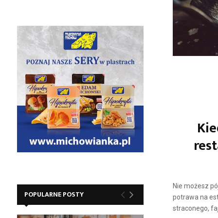
Kie
rest
Nie możesz pój
POPULARNE POSTY
potrawa na es
straconego, faj