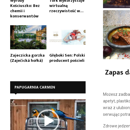
Wyroby
Tork wykorzystuje
Kościuszko: Bez
wirtualną
chemii i
rzeczywistość w…
konserwantów
Zajeczicka gorzka
Głęboki Sen: Polski
(Zaječická hořká)
producent pościeli
Zapas d
PAPUGARNIA CARMEN
Możesz zadbać 
apetyt, plasti
O
wraz z ulubio
d
t
serwując potra
w
Zdrowe jedzeni
a