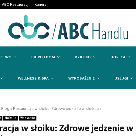
ABC Restauracji
Kariera
ICTWO
BIURO I DOM
DZIECKO
HORECA
WELLNESS & SPA
WYPOSAŻENIE
USŁUGI
»
Blog
»
Restauracja w słoiku: Zdrowe jedzenie w słoikach
e
HoReCa
Wszystkie
racja w słoiku: Zdrowe jedzenie w