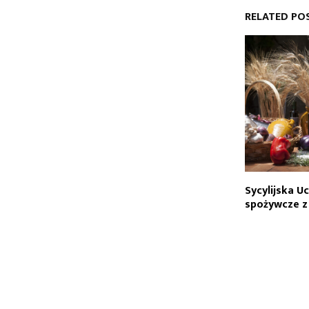
RELATED PO
Sycylijska U
spożywcze z