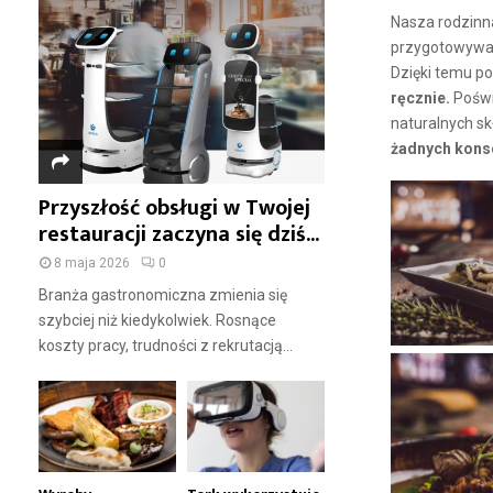
Nasza rodzinn
przygotowywan
Dzięki temu po
ręcznie.
Poświ
naturalnych sk
żadnych kons
Przyszłość obsługi w Twojej
restauracji zaczyna się dziś...
8 maja 2026
0
Branża gastronomiczna zmienia się
szybciej niż kiedykolwiek. Rosnące
koszty pracy, trudności z rekrutacją...