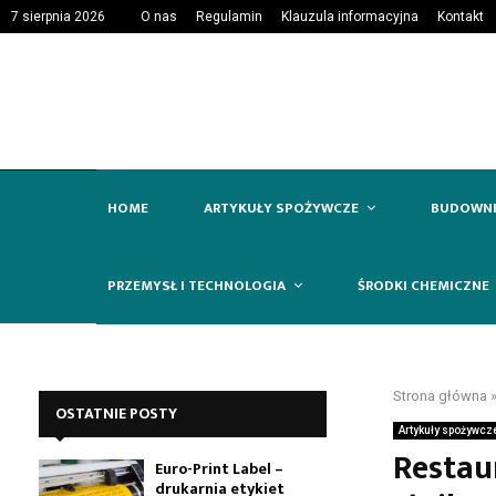
7 sierpnia 2026
O nas
Regulamin
Klauzula informacyjna
Kontakt
HOME
ARTYKUŁY SPOŻYWCZE
BUDOWN
PRZEMYSŁ I TECHNOLOGIA
ŚRODKI CHEMICZNE
Strona główna
OSTATNIE POSTY
Artykuły spożywcz
Restau
Euro-Print Label –
drukarnia etykiet