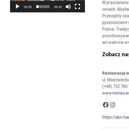
r
W przeciwieńst
00:00
00:41
z
cenach. Wystar
a
Przeciętny cza
c
pysznościami 
z
Polsce. Tradycy
v
przechowywani
i
ani walorów 
d
e
Zobacz na
o
Restauracja w
ul. Mazowieck
(+48) 732 780
www.restaurac
Facebook
Instagram
https://abc-h