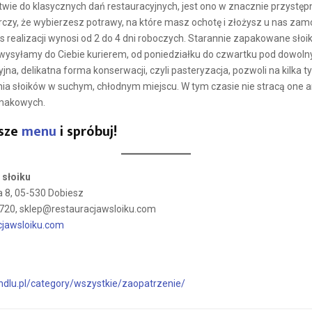
wie do klasycznych dań restauracyjnych, jest ono w znacznie przystęp
czy, że wybierzesz potrawy, na które masz ochotę i złożysz u nas zam
s realizacji wynosi od 2 do 4 dni roboczych. Starannie zapakowane słoik
wysyłamy do Ciebie kurierem, od poniedziałku do czwartku pod dowoln
jna, delikatna forma konserwacji, czyli pasteryzacja, pozwoli na kilka t
a słoików w suchym, chłodnym miejscu. W tym czasie nie stracą one an
smakowych.
sze
menu
i spróbuj!
 słoiku
a 8, 05-530 Dobiesz
 720, sklep@restauracjawsloiku.com
jawsloiku.com
andlu.pl/category/wszystkie/zaopatrzenie/