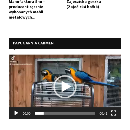
Manufaktura Snu –
Zajeczicka gorzka
producent ręcznie
(Zaječická hořká)
wykonanych mebli
metalowych...
PAPUGARNIA CARMEN
O
d
t
w
a
r
z
a
c
z
00:00
00:41
v
i