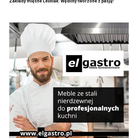
Zakłady mięsne Leśniak: Wędliny tworzone z pasją!