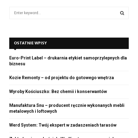
d
e
S
o
e
a
S
r
c
E
OSTATNIE WPISY
h
f
A
o
Euro-Print Label – drukarnia etykiet samoprzylepnych dla
r
R
biznesu
:
C
Kozie Remonty – od projektu do gotowego wnętrza
H
Wyroby Kościuszko: Bez chemii i konserwantów
Manufaktura Snu – producent ręcznie wykonanych mebli
metalowych i loftowych
Werd System: Twój ekspert w zadaszeniach tarasów