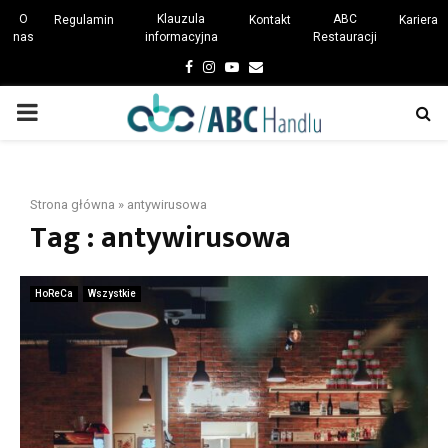
O
Klauzula
ABC
Regulamin
Kontakt
Kariera
nas
informacyjna
Restauracji
Facebook
Instagram
Youtube
Email
PRIMARY
MENU
Strona główna
»
antywirusowa
Tag : antywirusowa
HoReCa
Wszystkie