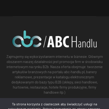
Zajmujemy się wykorzystaniem internetu w biznesie. Głównym
obszarem naszej działalności jest promocja firm w środowisku
internetowym na rynku B2b. Nasza oferta obejmuje: tworzenie
artykułów branżowych na portalu abc-handlu.pl, banery
reklamowe, prezentacje w katalogu elektronicznym
dedykowanym do bazy typu B2B (sklepy, sieci handlowe,
hurtownie, restauracje, hotele firmy produkcyjne, firmy
handlowe itp.)
Contact us:
biuro@abc-handlu.pl
Ta strona korzysta z ciasteczek aby świadczyć usługi na