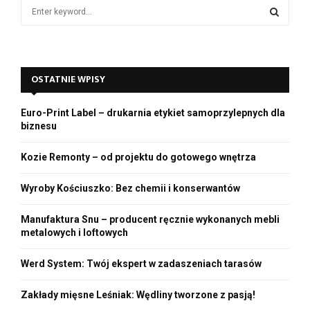
S
o
e
a
S
r
c
E
OSTATNIE WPISY
h
f
A
o
Euro-Print Label – drukarnia etykiet samoprzylepnych dla
r
R
biznesu
:
C
Kozie Remonty – od projektu do gotowego wnętrza
H
Wyroby Kościuszko: Bez chemii i konserwantów
Manufaktura Snu – producent ręcznie wykonanych mebli
metalowych i loftowych
Werd System: Twój ekspert w zadaszeniach tarasów
Zakłady mięsne Leśniak: Wędliny tworzone z pasją!