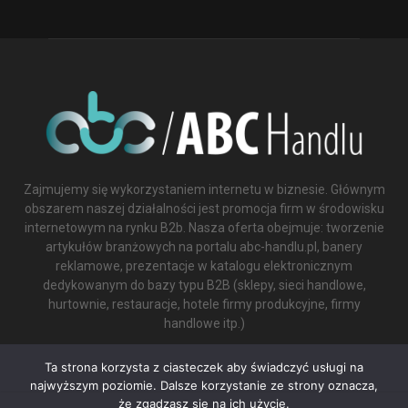
Zajmujemy się wykorzystaniem internetu w biznesie. Głównym
obszarem naszej działalności jest promocja firm w środowisku
internetowym na rynku B2b. Nasza oferta obejmuje: tworzenie
artykułów branżowych na portalu abc-handlu.pl, banery
reklamowe, prezentacje w katalogu elektronicznym
dedykowanym do bazy typu B2B (sklepy, sieci handlowe,
hurtownie, restauracje, hotele firmy produkcyjne, firmy
handlowe itp.)
Contact us:
biuro@abc-handlu.pl
Ta strona korzysta z ciasteczek aby świadczyć usługi na
najwyższym poziomie. Dalsze korzystanie ze strony oznacza,
że zgadzasz się na ich użycie.