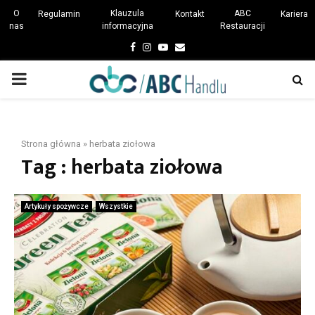
O
Klauzula
ABC
Regulamin
Kontakt
Kariera
nas
informacyjna
Restauracji
Facebook
Instagram
Youtube
Email
PRIMARY
MENU
Strona główna
»
herbata ziołowa
Tag : herbata ziołowa
Artykuły spożywcze
Wszystkie