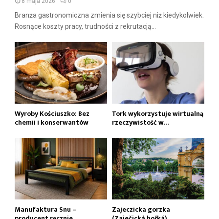
8 maja 2026
0
Branża gastronomiczna zmienia się szybciej niż kiedykolwiek.
Rosnące koszty pracy, trudności z rekrutacją...
Wyroby Kościuszko: Bez
Tork wykorzystuje wirtualną
chemii i konserwantów
rzeczywistość w…
Manufaktura Snu –
Zajeczicka gorzka
producent ręcznie
(Zaječická hořká)