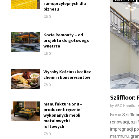
samoprzylepnych dla
biznesu
0
Kozie Remonty – od
projektu do gotowego
wnętrza
0
Wyroby Kościuszko: Bez
chemii i konserwantów
0
Szliffloor
Manufaktura Snu –
by
ABC-Handlu
producent ręcznie
wykonanych mebli
Firma Szlifflo
metalowych i
renowacji, szli
loftowych
impregnacji p
0
marmuru, grani