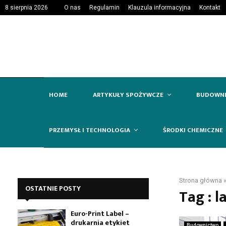
8 sierpnia 2026
O nas
Regulamin
Klauzula informacyjna
Kontakt
HOME
ARTYKUŁY SPOŻYWCZE
BUDOWN
PRZEMYSŁ I TECHNOLOGIA
ŚRODKI CHEMICZNE
Strona główna
OSTATNIE POSTY
Tag : l
Euro-Print Label –
drukarnia etykiet
Budownictwo