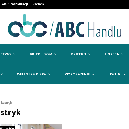
ABC Restauracji
Kariera
ICTWO
BIURO I DOM
DZIECKO
HORECA
WELLNESS & SPA
WYPOSAŻENIE
USŁUGI
»
lastryk
astryk
Wszystkie