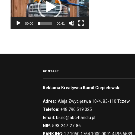
w
a
r
00:00
00:41
z
a
c
z
v
i
d
e
KONTAKT
o
Reklama Kreatywna Kamil Ciepielewski
Adres:
Aleja Zwycięstwa 10/4, 83-110 Tczew
Telefon:
+48 796 519 025
Email:
biuro@abc-handlu.pl
NIP:
593-247-27-86
BANK ING:
27 1050 1764 1000 0091 4496 6539