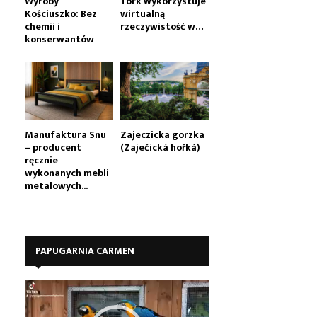
Wyroby
Tork wykorzystuje
Kościuszko: Bez
wirtualną
chemii i
rzeczywistość w…
konserwantów
Manufaktura Snu
Zajeczicka gorzka
– producent
(Zaječická hořká)
ręcznie
wykonanych mebli
metalowych...
PAPUGARNIA CARMEN
O
d
t