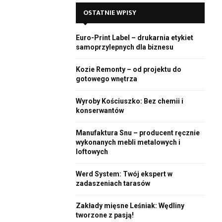
E
h
OSTATNIE WPISY
f
A
o
Euro-Print Label – drukarnia etykiet
r
R
samoprzylepnych dla biznesu
:
C
Kozie Remonty – od projektu do
gotowego wnętrza
H
Wyroby Kościuszko: Bez chemii i
konserwantów
Manufaktura Snu – producent ręcznie
wykonanych mebli metalowych i
loftowych
Werd System: Twój ekspert w
zadaszeniach tarasów
Zakłady mięsne Leśniak: Wędliny
tworzone z pasją!