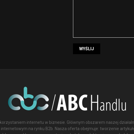
orzystaniem internetu w biznesie. Głównym obszarem naszej działaln
 internetowym na rynku B2b. Nasza oferta obejmuje: tworzenie artyk