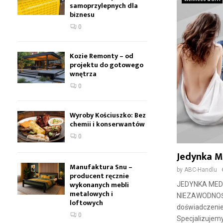
samoprzylepnych dla
biznesu
0
Kozie Remonty – od
projektu do gotowego
wnętrza
0
Wyroby Kościuszko: Bez
chemii i konserwantów
0
Jedynka M
Manufaktura Snu –
by
ABC-Handlu
producent ręcznie
wykonanych mebli
JEDYNKA MEDI
metalowych i
NIEZAWODNOŚCI
loftowych
doświadczenie
0
Specjalizujemy