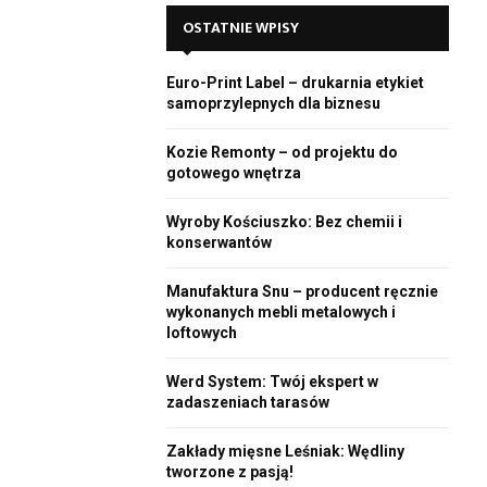
E
h
OSTATNIE WPISY
f
A
o
Euro-Print Label – drukarnia etykiet
r
R
samoprzylepnych dla biznesu
:
C
Kozie Remonty – od projektu do
gotowego wnętrza
H
Wyroby Kościuszko: Bez chemii i
konserwantów
Manufaktura Snu – producent ręcznie
wykonanych mebli metalowych i
loftowych
Werd System: Twój ekspert w
zadaszeniach tarasów
Zakłady mięsne Leśniak: Wędliny
tworzone z pasją!