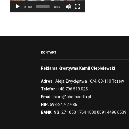
r
00:00
00:41
z
a
c
z
v
i
d
e
KONTAKT
o
Reklama Kreatywna Kamil Ciepielewski
Adres:
Aleja Zwycięstwa 10/4, 83-110 Tczew
Telefon:
+48 796 519 025
Email:
biuro@abc-handlu.pl
NIP:
593-247-27-86
BANK ING:
27 1050 1764 1000 0091 4496 6539