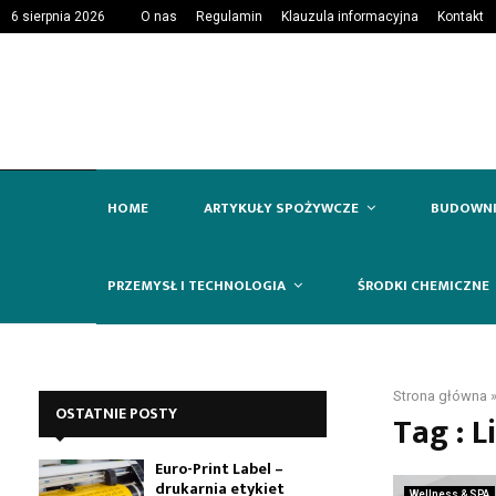
6 sierpnia 2026
O nas
Regulamin
Klauzula informacyjna
Kontakt
HOME
ARTYKUŁY SPOŻYWCZE
BUDOWN
PRZEMYSŁ I TECHNOLOGIA
ŚRODKI CHEMICZNE
Strona główna
OSTATNIE POSTY
Tag : 
Euro-Print Label –
drukarnia etykiet
Wellness & SPA