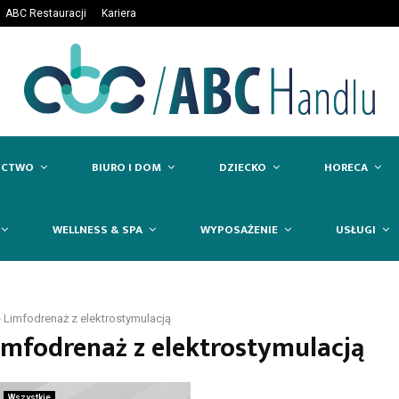
ABC Restauracji
Kariera
ICTWO
BIURO I DOM
DZIECKO
HORECA
WELLNESS & SPA
WYPOSAŻENIE
USŁUGI
»
Limfodrenaż z elektrostymulacją
Limfodrenaż z elektrostymulacją
Wszystkie