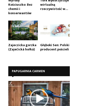
Wyroby
Tork wykorzystuje
Kościuszko: Bez
wirtualną
chemii i
rzeczywistość w…
konserwantów
Zajeczicka gorzka
Głęboki Sen: Polski
(Zaječická hořká)
producent pościeli
PAPUGARNIA CARMEN
O
d
t
w
a