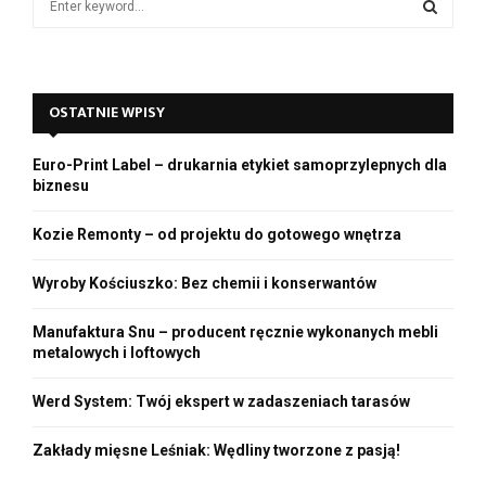
o
e
a
S
r
c
E
OSTATNIE WPISY
h
f
A
o
Euro-Print Label – drukarnia etykiet samoprzylepnych dla
r
R
biznesu
:
C
Kozie Remonty – od projektu do gotowego wnętrza
H
Wyroby Kościuszko: Bez chemii i konserwantów
Manufaktura Snu – producent ręcznie wykonanych mebli
metalowych i loftowych
Werd System: Twój ekspert w zadaszeniach tarasów
Zakłady mięsne Leśniak: Wędliny tworzone z pasją!