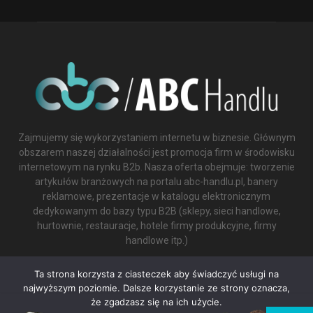
Zajmujemy się wykorzystaniem internetu w biznesie. Głównym
obszarem naszej działalności jest promocja firm w środowisku
internetowym na rynku B2b. Nasza oferta obejmuje: tworzenie
artykułów branżowych na portalu abc-handlu.pl, banery
reklamowe, prezentacje w katalogu elektronicznym
dedykowanym do bazy typu B2B (sklepy, sieci handlowe,
hurtownie, restauracje, hotele firmy produkcyjne, firmy
handlowe itp.)
Contact us:
biuro@abc-handlu.pl
Ta strona korzysta z ciasteczek aby świadczyć usługi na
najwyższym poziomie. Dalsze korzystanie ze strony oznacza,
że zgadzasz się na ich użycie.