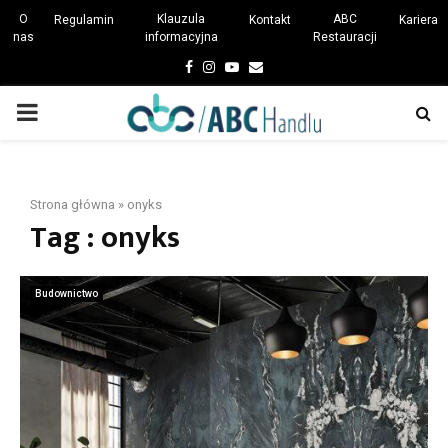
O
Klauzula
ABC
Regulamin
Kontakt
Kariera
nas
informacyjna
Restauracji
Facebook
Instagram
Youtube
Email
PRIMARY
MENU
Strona główna
»
onyks
Tag : onyks
Budownictwo