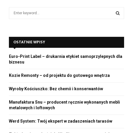
d
e
S
o
e
a
S
r
c
E
OSTATNIE WPISY
h
f
A
o
Euro-Print Label – drukarnia etykiet samoprzylepnych dla
r
R
biznesu
:
C
Kozie Remonty – od projektu do gotowego wnętrza
H
Wyroby Kościuszko: Bez chemii i konserwantów
Manufaktura Snu – producent ręcznie wykonanych mebli
metalowych i loftowych
Werd System: Twój ekspert w zadaszeniach tarasów