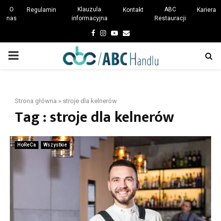
O
Klauzula
ABC
Regulamin
Kontakt
Kariera
nas
informacyjna
Restauracji
Facebook
Instagram
Youtube
Email
PRIMARY
MENU
Strona główna
»
stroje dla kelnerów
Tag : stroje dla kelnerów
HoReCa
Wszystkie