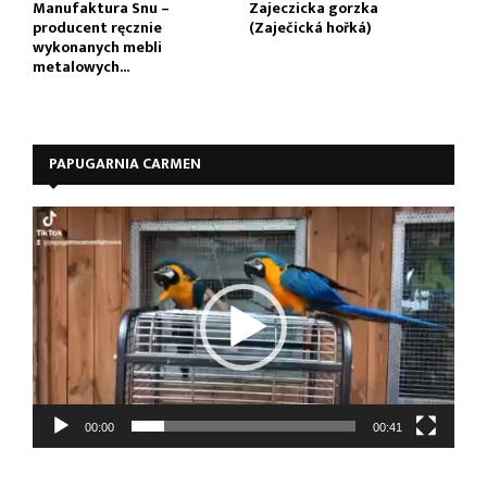
Manufaktura Snu –
Zajeczicka gorzka
producent ręcznie
(Zaječická hořká)
wykonanych mebli
metalowych...
PAPUGARNIA CARMEN
O
d
t
w
a
r
z
a
c
z
00:00
00:41
v
i