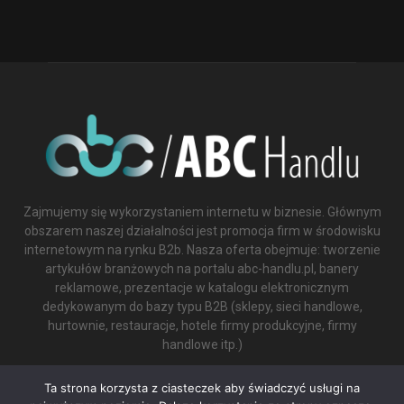
Zajmujemy się wykorzystaniem internetu w biznesie. Głównym
obszarem naszej działalności jest promocja firm w środowisku
internetowym na rynku B2b. Nasza oferta obejmuje: tworzenie
artykułów branżowych na portalu abc-handlu.pl, banery
reklamowe, prezentacje w katalogu elektronicznym
dedykowanym do bazy typu B2B (sklepy, sieci handlowe,
hurtownie, restauracje, hotele firmy produkcyjne, firmy
handlowe itp.)
Contact us:
biuro@abc-handlu.pl
Ta strona korzysta z ciasteczek aby świadczyć usługi na