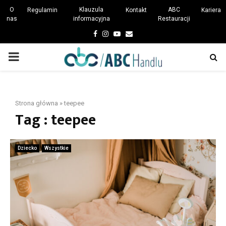
O
Klauzula
ABC
Regulamin
Kontakt
Kariera
nas
informacyjna
Restauracji
Facebook
Instagram
Youtube
Email
PRIMARY
MENU
Strona główna
»
teepee
Tag : teepee
Dziecko
Wszystkie