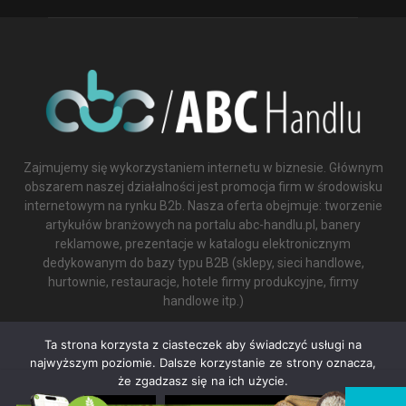
Zajmujemy się wykorzystaniem internetu w biznesie. Głównym
obszarem naszej działalności jest promocja firm w środowisku
internetowym na rynku B2b. Nasza oferta obejmuje: tworzenie
artykułów branżowych na portalu abc-handlu.pl, banery
reklamowe, prezentacje w katalogu elektronicznym
dedykowanym do bazy typu B2B (sklepy, sieci handlowe,
hurtownie, restauracje, hotele firmy produkcyjne, firmy
handlowe itp.)
Contact us:
biuro@abc-handlu.pl
Ta strona korzysta z ciasteczek aby świadczyć usługi na
najwyższym poziomie. Dalsze korzystanie ze strony oznacza,
że zgadzasz się na ich użycie.