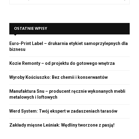
e
a
S
r
c
E
OSTATNIE WPISY
h
f
A
o
Euro-Print Label – drukarnia etykiet samoprzylepnych dla
r
R
biznesu
:
C
Kozie Remonty – od projektu do gotowego wnętrza
H
Wyroby Kościuszko: Bez chemii i konserwantów
Manufaktura Snu – producent ręcznie wykonanych mebli
metalowych i loftowych
Werd System: Twój ekspert w zadaszeniach tarasów
Zakłady mięsne Leśniak: Wędliny tworzone z pasją!