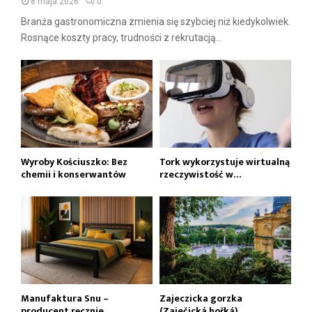
8 maja 2026
0
Branża gastronomiczna zmienia się szybciej niż kiedykolwiek.
Rosnące koszty pracy, trudności z rekrutacją...
Wyroby Kościuszko: Bez
Tork wykorzystuje wirtualną
chemii i konserwantów
rzeczywistość w…
Manufaktura Snu –
Zajeczicka gorzka
producent ręcznie
(Zaječická hořká)