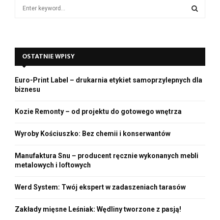
S
o
e
a
S
r
c
E
OSTATNIE WPISY
h
f
A
o
Euro-Print Label – drukarnia etykiet samoprzylepnych dla
r
R
biznesu
:
C
Kozie Remonty – od projektu do gotowego wnętrza
H
Wyroby Kościuszko: Bez chemii i konserwantów
Manufaktura Snu – producent ręcznie wykonanych mebli
metalowych i loftowych
Werd System: Twój ekspert w zadaszeniach tarasów
Zakłady mięsne Leśniak: Wędliny tworzone z pasją!