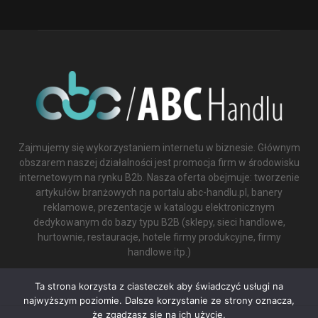
Zajmujemy się wykorzystaniem internetu w biznesie. Głównym
obszarem naszej działalności jest promocja firm w środowisku
internetowym na rynku B2b. Nasza oferta obejmuje: tworzenie
artykułów branżowych na portalu abc-handlu.pl, banery
reklamowe, prezentacje w katalogu elektronicznym
dedykowanym do bazy typu B2B (sklepy, sieci handlowe,
hurtownie, restauracje, hotele firmy produkcyjne, firmy
handlowe itp.)
Contact us:
biuro@abc-handlu.pl
Ta strona korzysta z ciasteczek aby świadczyć usługi na
najwyższym poziomie. Dalsze korzystanie ze strony oznacza,
że zgadzasz się na ich użycie.