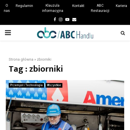
O
Klauzula
ABC
Regulamin
Kontakt
Kariera
nas
informacyjna
Restauracji
Facebook
Instagram
Youtube
Email
PRIMARY
MENU
Strona główna
»
zbiorniki
Tag : zbiorniki
Przemysł i Technologia
Wszystkie