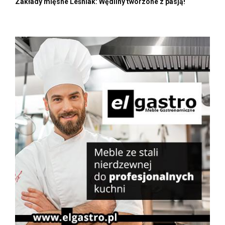
Zakłady mięsne Leśniak: Wędliny tworzone z pasją!