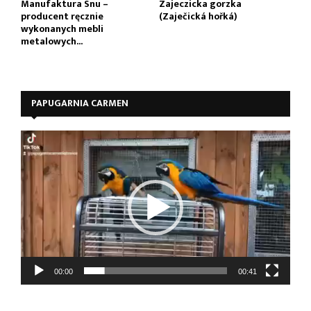
Manufaktura Snu –
Zajeczicka gorzka
producent ręcznie
(Zaječická hořká)
wykonanych mebli
metalowych...
PAPUGARNIA CARMEN
O
d
t
w
a
r
z
a
c
z
00:00
00:41
v
i