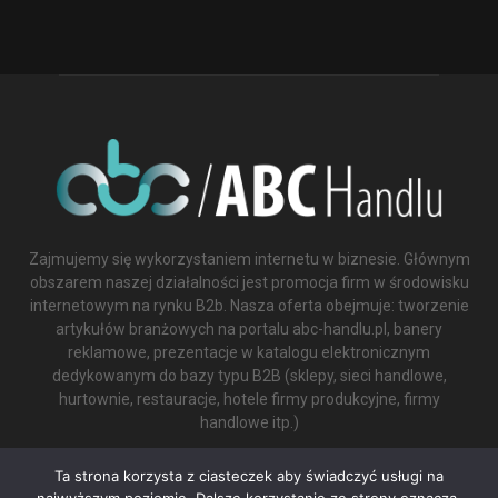
Zajmujemy się wykorzystaniem internetu w biznesie. Głównym
obszarem naszej działalności jest promocja firm w środowisku
internetowym na rynku B2b. Nasza oferta obejmuje: tworzenie
artykułów branżowych na portalu abc-handlu.pl, banery
reklamowe, prezentacje w katalogu elektronicznym
dedykowanym do bazy typu B2B (sklepy, sieci handlowe,
hurtownie, restauracje, hotele firmy produkcyjne, firmy
handlowe itp.)
Contact us:
biuro@abc-handlu.pl
Ta strona korzysta z ciasteczek aby świadczyć usługi na