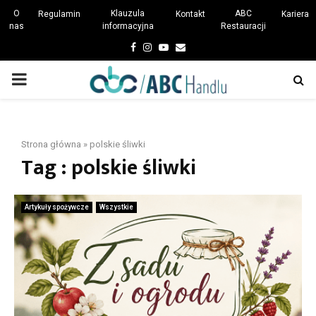
O
Klauzula
ABC
Regulamin
Kontakt
Kariera
nas
informacyjna
Restauracji
Facebook
Instagram
Youtube
Email
PRIMARY
MENU
Strona główna
»
polskie śliwki
Tag : polskie śliwki
Artykuły spożywcze
Wszystkie