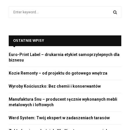
d
e
S
o
e
a
S
r
c
E
OSTATNIE WPISY
h
f
A
o
Euro-Print Label – drukarnia etykiet samoprzylepnych dla
r
R
biznesu
:
C
Kozie Remonty – od projektu do gotowego wnętrza
H
Wyroby Kościuszko: Bez chemii i konserwantów
Manufaktura Snu – producent ręcznie wykonanych mebli
metalowych i loftowych
Werd System: Twój ekspert w zadaszeniach tarasów