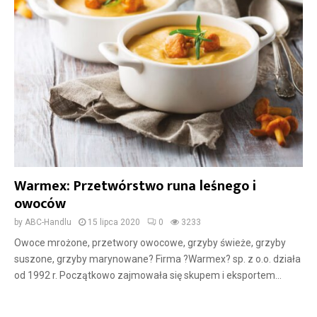
Warmex: Przetwórstwo runa leśnego i
owoców
by
ABC-Handlu
15 lipca 2020
0
3233
Owoce mrożone, przetwory owocowe, grzyby świeże, grzyby
suszone, grzyby marynowane? Firma ?Warmex? sp. z o.o. działa
od 1992 r. Początkowo zajmowała się skupem i eksportem...