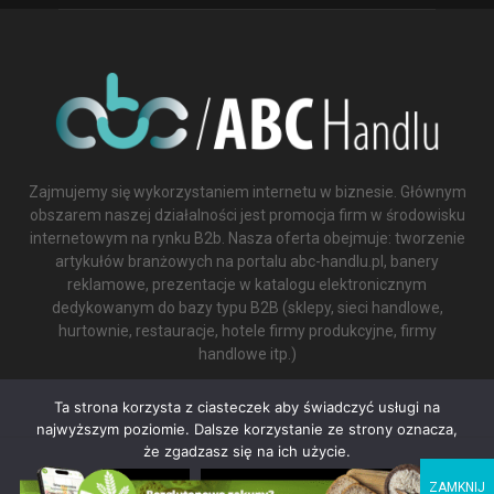
Zajmujemy się wykorzystaniem internetu w biznesie. Głównym
obszarem naszej działalności jest promocja firm w środowisku
internetowym na rynku B2b. Nasza oferta obejmuje: tworzenie
artykułów branżowych na portalu abc-handlu.pl, banery
reklamowe, prezentacje w katalogu elektronicznym
dedykowanym do bazy typu B2B (sklepy, sieci handlowe,
hurtownie, restauracje, hotele firmy produkcyjne, firmy
handlowe itp.)
Contact us:
biuro@abc-handlu.pl
Ta strona korzysta z ciasteczek aby świadczyć usługi na
najwyższym poziomie. Dalsze korzystanie ze strony oznacza,
że zgadzasz się na ich użycie.
ZGODA
NIE WYRAŻAM ZGODY