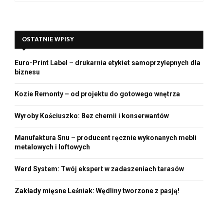
a
S
r
c
E
OSTATNIE WPISY
h
f
A
o
Euro-Print Label – drukarnia etykiet samoprzylepnych dla
r
R
biznesu
:
C
Kozie Remonty – od projektu do gotowego wnętrza
H
Wyroby Kościuszko: Bez chemii i konserwantów
Manufaktura Snu – producent ręcznie wykonanych mebli
metalowych i loftowych
Werd System: Twój ekspert w zadaszeniach tarasów
Zakłady mięsne Leśniak: Wędliny tworzone z pasją!