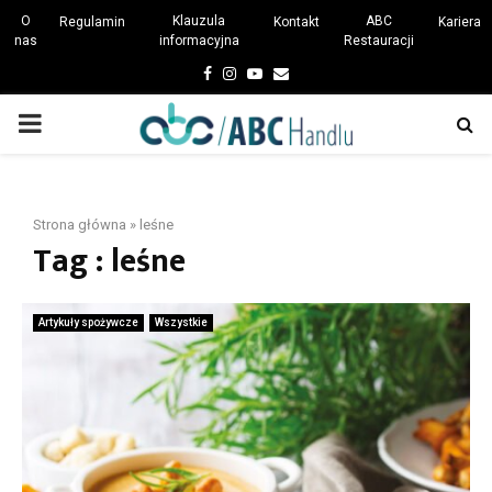
O
Klauzula
ABC
Regulamin
Kontakt
Kariera
nas
informacyjna
Restauracji
Facebook
Instagram
Youtube
Email
PRIMARY
MENU
Strona główna
»
leśne
Tag : leśne
Artykuły spożywcze
Wszystkie