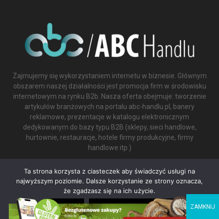
Zajmujemy się wykorzystaniem internetu w biznesie. Głównym
obszarem naszej działalności jest promocja firm w środowisku
internetowym na rynku B2b. Nasza oferta obejmuje: tworzenie
artykułów branżowych na portalu abc-handlu.pl, banery
reklamowe, prezentacje w katalogu elektronicznym
dedykowanym do bazy typu B2B (sklepy, sieci handlowe,
hurtownie, restauracje, hotele firmy produkcyjne, firmy
handlowe itp.)
Contact us:
biuro@abc-handlu.pl
Ta strona korzysta z ciasteczek aby świadczyć usługi na
najwyższym poziomie. Dalsze korzystanie ze strony oznacza,
że zgadzasz się na ich użycie.
ZGODA
NIE WYRAŻAM ZGODY
Ta strona korzysta z plików cookie, aby poprawić komfort