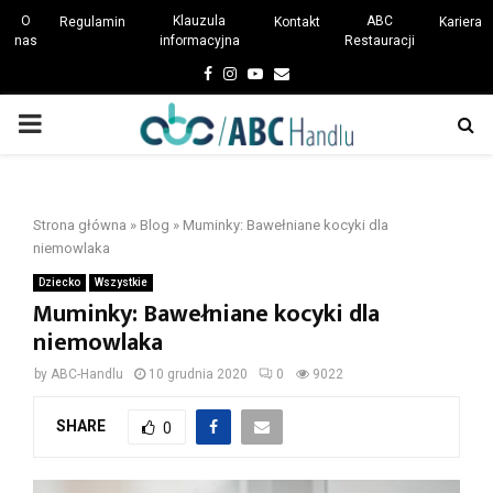
O
Klauzula
ABC
Regulamin
Kontakt
Kariera
nas
informacyjna
Restauracji
Facebook
Instagram
Youtube
Email
PRIMARY
MENU
Strona główna
»
Blog
»
Muminky: Bawełniane kocyki dla
niemowlaka
Dziecko
Wszystkie
Muminky: Bawełniane kocyki dla
niemowlaka
by
ABC-Handlu
10 grudnia 2020
0
9022
SHARE
0