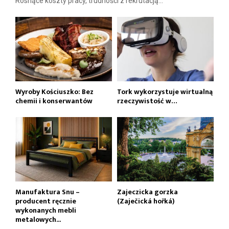
Rosnące koszty pracy, trudności z rekrutacją...
Wyroby Kościuszko: Bez
Tork wykorzystuje wirtualną
chemii i konserwantów
rzeczywistość w…
Manufaktura Snu –
Zajeczicka gorzka
producent ręcznie
(Zaječická hořká)
wykonanych mebli
metalowych...