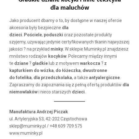
dla maluchów
Jako producent dbamy o to, by dostępne w naszej ofercie
akcesoria były bezpieczne
dla
dzieci
.
Pościele
,
poduszki
oraz pozostałe produkty
szyjemy, używając jedynie certyfikowanych tkanin najwyższej
jakości ? na przykład
minky
. W sklepie Muminky.pl znajdziesz
mnóstwo rodzajów
kocyków
. Polecamy między innymi
te
dziane
?
gładkie
lub z motywem
warkocza
?
z
kapturkiem do wózka
,
do łóżeczka
,
dwustronne
do fotelika
,
dla przedszkolaka
, a także
antyalergiczne
.
Zapraszamy do zapoznania się z pełną ofertą produktów
dla
niemowlaków
i nieco starszych
dzieci
.
Manufaktura Andrzej Piczak
ul. Artyleryjska 53, 42-202 Częstochowa
sklep@muminky.pl / +48 609 709 575
www.muminky.pl