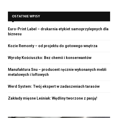
S
r
c
E
OSTATNIE WPISY
h
f
A
o
Euro-Print Label – drukarnia etykiet samoprzylepnych dla
r
R
biznesu
:
C
Kozie Remonty – od projektu do gotowego wnętrza
H
Wyroby Kościuszko: Bez chemii i konserwantów
Manufaktura Snu – producent ręcznie wykonanych mebli
metalowych i loftowych
Werd System: Twój ekspert w zadaszeniach tarasów
Zakłady mięsne Leśniak: Wędliny tworzone z pasją!