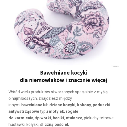
Bawełniane kocyki
dla niemowlaków
i znacznie więcej
Wśród wielu produktów stworzonych specjalnie z myślą
o najmłodszych, znajdziesz między
innymi
bawełniane
lub
dziane kocyki
,
kokony
,
poduszki
antywstrząsowe
typu
motylek
,
rogale
do karmienia
,
śpiworki
,
beciki
,
otulacze
, pieluchy tetrowe,
huśtawki, kołyski,
śliczną pościel
,