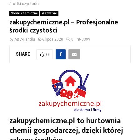
środki czystości
Środki chemiczne
Wszystkie
zakupychemiczne.pl – Profesjonalne
środki czystości
by
ABC-Handlu
6 lipca 2020
0
3399
SHARE
0
zakupychemiczne.pl
to
hurtownia
chemii gospodarczej
, dzięki której