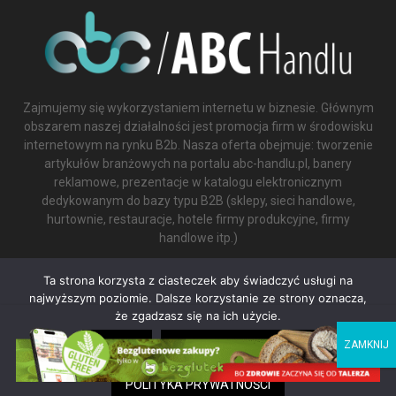
Zajmujemy się wykorzystaniem internetu w biznesie. Głównym
obszarem naszej działalności jest promocja firm w środowisku
internetowym na rynku B2b. Nasza oferta obejmuje: tworzenie
artykułów branżowych na portalu abc-handlu.pl, banery
reklamowe, prezentacje w katalogu elektronicznym
dedykowanym do bazy typu B2B (sklepy, sieci handlowe,
hurtownie, restauracje, hotele firmy produkcyjne, firmy
handlowe itp.)
Contact us:
biuro@abc-handlu.pl
Ta strona korzysta z ciasteczek aby świadczyć usługi na
najwyższym poziomie. Dalsze korzystanie ze strony oznacza,
że zgadzasz się na ich użycie.
ZGODA
NIE WYRAŻAM ZGODY
Ta strona korzysta z plików cookie, aby poprawić komfort
użytkowania. Zakładamy, że nie masz nic przeciwko, ale możesz
POLITYKA PRYWATNOŚCI