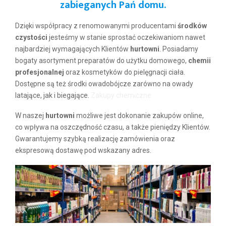
zabieganych Pań domu.
Dzięki współpracy z renomowanymi producentami
środków
czystości
jesteśmy w stanie sprostać oczekiwaniom nawet
najbardziej wymagających Klientów
hurtowni
. Posiadamy
bogaty asortyment preparatów do użytku domowego,
chemii
profesjonalnej
oraz kosmetyków do pielęgnacji ciała.
Dostępne są też środki owadobójcze zarówno na owady
latające, jak i biegające.
Zakupy chemiczne
W naszej
hurtowni
możliwe jest dokonanie zakupów online,
co wpływa na oszczędność czasu, a także pieniędzy Klientów.
Gwarantujemy szybką realizację zamówienia oraz
ekspresową dostawę pod wskazany adres.