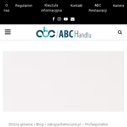
O
Klauzula
ABC
Regulamin
Kontakt
Kariera
nas
informacyjna
Restauracji
Facebook
Instagram
Youtube
Email
PRIMARY
MENU
Strona główna
»
Blog
»
zakupychemiczne.pl – Profesjonalne