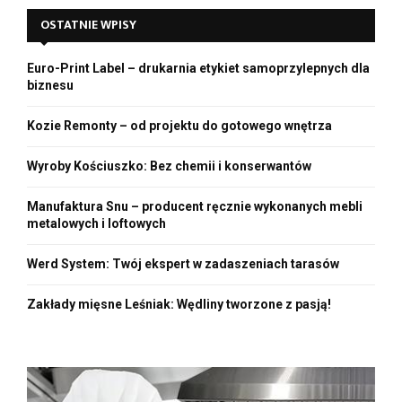
c
E
OSTATNIE WPISY
h
f
A
o
Euro-Print Label – drukarnia etykiet samoprzylepnych dla
r
R
biznesu
:
C
Kozie Remonty – od projektu do gotowego wnętrza
H
Wyroby Kościuszko: Bez chemii i konserwantów
Manufaktura Snu – producent ręcznie wykonanych mebli
metalowych i loftowych
Werd System: Twój ekspert w zadaszeniach tarasów
Zakłady mięsne Leśniak: Wędliny tworzone z pasją!