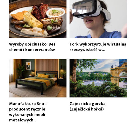
Wyroby Kościuszko: Bez
Tork wykorzystuje wirtualną
chemii i konserwantów
rzeczywistość w…
Manufaktura Snu –
Zajeczicka gorzka
producent ręcznie
(Zaječická hořká)
wykonanych mebli
metalowych...