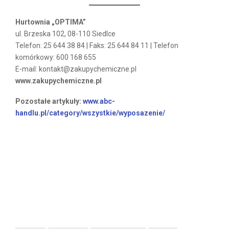
Hurtownia „OPTIMA”
ul. Brzeska 102, 08-110 Siedlce
Telefon: 25 644 38 84 | Faks: 25 644 84 11 | Telefon
komórkowy: 600 168 655
E-mail: kontakt@zakupychemiczne.pl
www.zakupychemiczne.pl
Pozostałe artykuły:
www.abc-
handlu.pl/category/wszystkie/wyposazenie/
Dzięki współpracy z renomowanymi producentami
środków
czystości
jesteśmy w stanie sprostać oczekiwaniom nawet
najbardziej wymagających Klientów
hurtowni
. Posiadamy
bogaty asortyment preparatów do użytku domowego,
chemii
profesjonalnej
oraz kosmetyków do pielęgnacji ciała.
Dostępne są też środki owadobójcze zarówno na owady
latające, jak i biegające. Zakupy chemiczne