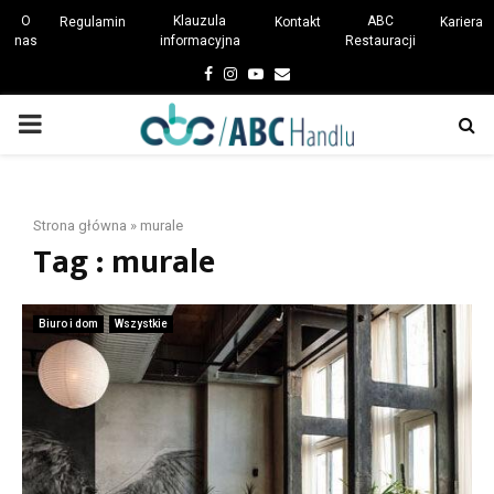
O
Klauzula
ABC
Regulamin
Kontakt
Kariera
nas
informacyjna
Restauracji
Facebook
Instagram
Youtube
Email
PRIMARY
MENU
Strona główna
»
murale
Tag : murale
Biuro i dom
Wszystkie