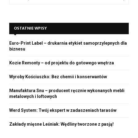
e
a
S
r
c
E
OSTATNIE WPISY
h
f
A
o
Euro-Print Label – drukarnia etykiet samoprzylepnych dla
r
R
biznesu
:
C
Kozie Remonty – od projektu do gotowego wnętrza
H
Wyroby Kościuszko: Bez chemii i konserwantów
Manufaktura Snu – producent ręcznie wykonanych mebli
metalowych i loftowych
Werd System: Twój ekspert w zadaszeniach tarasów
Zakłady mięsne Leśniak: Wędliny tworzone z pasją!