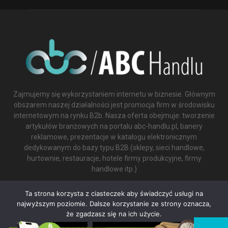
Zajmujemy się wykorzystaniem internetu w biznesie. Głównym
obszarem naszej działalności jest promocja firm w środowisku
internetowym na rynku B2b. Nasza oferta obejmuje: tworzenie
artykułów branżowych na portalu abc-handlu.pl, banery
reklamowe, prezentacje w katalogu elektronicznym
dedykowanym do bazy typu B2B (sklepy, sieci handlowe,
hurtownie, restauracje, hotele firmy produkcyjne, firmy
handlowe itp.)
Contact us:
biuro@abc-handlu.pl
Ta strona korzysta z ciasteczek aby świadczyć usługi na
najwyższym poziomie. Dalsze korzystanie ze strony oznacza,
że zgadzasz się na ich użycie.