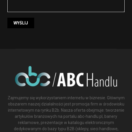
Zajmujemy się wykorzystaniem internetu w biznesie. Głównym
obszarem naszej działalności jest promocja firm w środowisku
internetowym na rynku B2b. Nasza oferta obejmuje: tworzenie
artykułów branżowych na portalu abc-handlu.pl, banery
reklamowe, prezentacje w katalogu elektronicznym
dedykowanym do bazy typu B2B (sklepy, sieci handlowe,