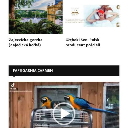
Zajeczicka gorzka
Głęboki Sen: Polski
(Zaječická hořká)
producent pościeli
PAPUGARNIA CARMEN
O
d
t
w
a
r
z
a