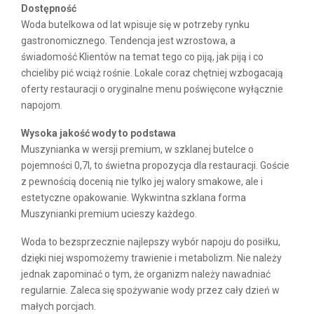
Dostępność
Woda butelkowa od lat wpisuje się w potrzeby rynku
gastronomicznego. Tendencja jest wzrostowa, a
świadomość Klientów na temat tego co piją, jak piją i co
chcieliby pić wciąż rośnie. Lokale coraz chętniej wzbogacają
oferty restauracji o oryginalne menu poświęcone wyłącznie
napojom.
Wysoka jakość wody to podstawa
Muszynianka w wersji premium, w szklanej butelce o
pojemności 0,7l, to świetna propozycja dla restauracji. Goście
z pewnością docenią nie tylko jej walory smakowe, ale i
estetyczne opakowanie. Wykwintna szklana forma
Muszynianki premium ucieszy każdego.
zapotrzebowanie
Woda to bezsprzecznie najlepszy wybór napoju do posiłku,
dzięki niej wspomożemy trawienie i metabolizm. Nie należy
jednak zapominać o tym, że organizm należy nawadniać
regularnie. Zaleca się spożywanie wody przez cały dzień w
małych porcjach.