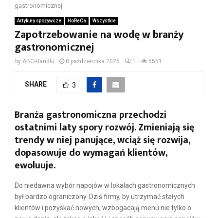
gastronomicznej
Artykuły spożywcze
HoReCa
Wszystkie
Zapotrzebowanie na wodę w branży
gastronomicznej
by
ABC-Handlu
8 października 2025
1
5551
SHARE
3
Branża gastronomiczna przechodzi
ostatnimi laty spory rozwój. Zmieniają się
trendy w niej panujące, wciąż się rozwija,
dopasowuje do wymagań klientów,
ewoluuje.
Do niedawna wybór napojów w lokalach gastronomicznych
był bardzo ograniczony. Dziś firmy, by utrzymać stałych
klientów i pozyskać nowych, wzbogacają menu nie tylko o