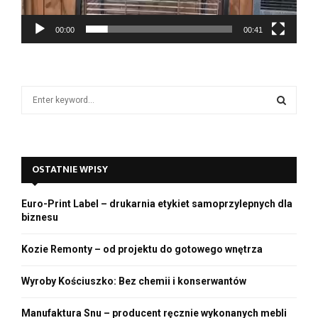
c
z
00:00
00:41
v
i
d
e
S
o
e
a
S
r
c
E
OSTATNIE WPISY
h
f
A
o
Euro-Print Label – drukarnia etykiet samoprzylepnych dla
r
R
biznesu
:
C
Kozie Remonty – od projektu do gotowego wnętrza
H
Wyroby Kościuszko: Bez chemii i konserwantów
Manufaktura Snu – producent ręcznie wykonanych mebli