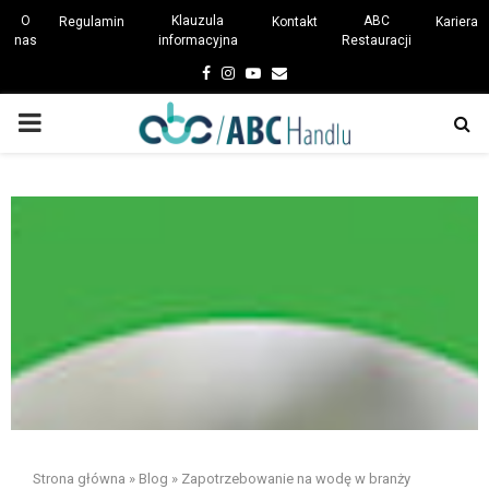
O
Klauzula
ABC
Regulamin
Kontakt
Kariera
nas
informacyjna
Restauracji
Facebook
Instagram
Youtube
Email
PRIMARY
MENU
Strona główna
»
Blog
»
Zapotrzebowanie na wodę w branży