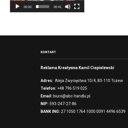
r
00:00
00:41
z
a
c
z
v
i
d
e
KONTAKT
o
Reklama Kreatywna Kamil Ciepielewski
Adres:
Aleja Zwycięstwa 10/4, 83-110 Tczew
Telefon:
+48 796 519 025
Email:
biuro@abc-handlu.pl
NIP:
593-247-27-86
BANK ING:
27 1050 1764 1000 0091 4496 6539