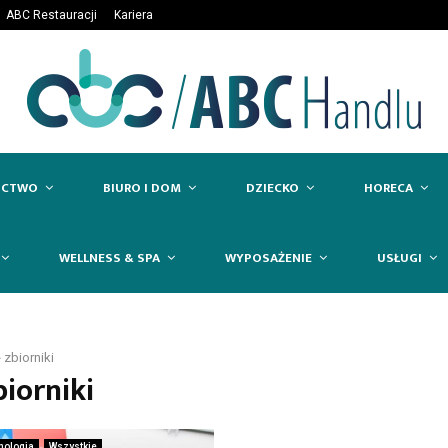
ABC Restauracji
Kariera
ICTWO
BIURO I DOM
DZIECKO
HORECA
WELLNESS & SPA
WYPOSAŻENIE
USŁUGI
»
zbiorniki
biorniki
nologia
Wszystkie