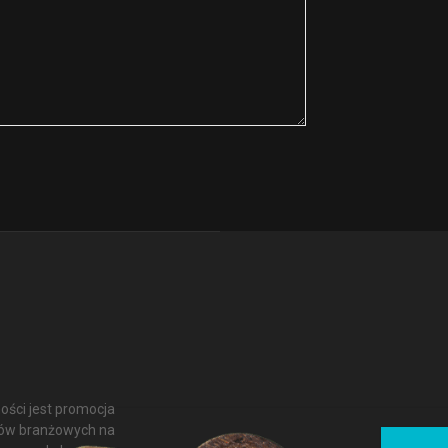
ości jest promocja
ułów branżowych na