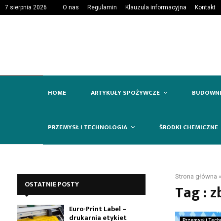
7 sierpnia 2026
O nas
Regulamin
Klauzula informacyjna
Kontakt
HOME
ARTYKUŁY SPOŻYWCZE
BUDOWN
PRZEMYSŁ I TECHNOLOGIA
ŚRODKI CHEMICZNE
Strona główna
OSTATNIE POSTY
Tag : z
Euro-Print Label –
drukarnia etykiet
Przemysł i Tech