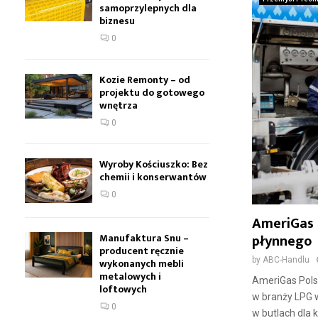
samoprzylepnych dla
biznesu
0
Kozie Remonty – od
projektu do gotowego
wnętrza
0
Wyroby Kościuszko: Bez
chemii i konserwantów
0
AmeriGas 
płynnego
Manufaktura Snu –
producent ręcznie
by
ABC-Handlu
wykonanych mebli
metalowych i
AmeriGas Polsk
loftowych
w branży LPG 
0
w butlach dla 