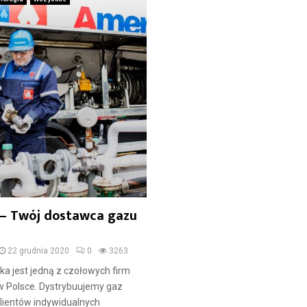
– Twój dostawca gazu
22 grudnia 2020
0
3263
a jest jedną z czołowych firm
w Polsce. Dystrybuujemy gaz
klientów indywidualnych