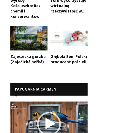
Wyroby
Tork wykorzystuje
Kościuszko: Bez
wirtualną
chemii i
rzeczywistość w…
konserwantów
Zajeczicka gorzka
Głęboki Sen: Polski
(Zaječická hořká)
producent pościeli
PAPUGARNIA CARMEN
O
d
t
w
a