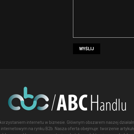
orzystaniem internetu w biznesie. Głównym obszarem naszej działaln
 internetowym na rynku B2b. Nasza oferta obejmuje: tworzenie artyk