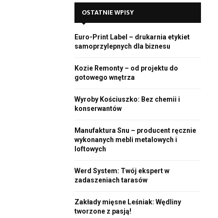
E
h
OSTATNIE WPISY
f
A
o
Euro-Print Label – drukarnia etykiet
r
R
samoprzylepnych dla biznesu
:
C
Kozie Remonty – od projektu do
gotowego wnętrza
H
Wyroby Kościuszko: Bez chemii i
konserwantów
Manufaktura Snu – producent ręcznie
wykonanych mebli metalowych i
loftowych
Werd System: Twój ekspert w
zadaszeniach tarasów
Zakłady mięsne Leśniak: Wędliny
tworzone z pasją!